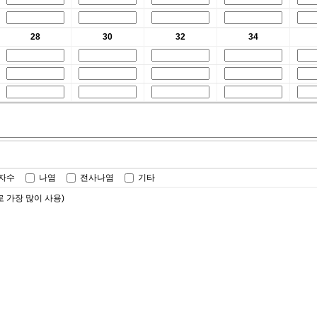
28
30
32
34
터자수
나염
전사나염
기타
가장 많이 사용)