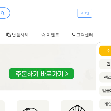
로그인
납품사례
이벤트
고객센터
주
견
팩스
입금
개인