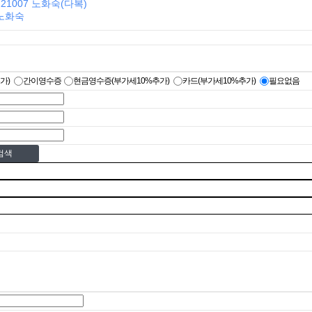
221007 노화숙(다복)
 노화숙
추가)
간이영수증
현금영수증(부가세10%추가)
카드(부가세10%추가)
필요없음
검색