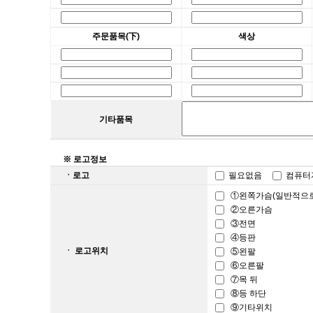
주문품목(下)
색상
기타품목
※ 로고정보
ㆍ로고
필요없음
컴퓨
①왼쪽가슴(일반적으로 
②오른가슴
③전면
④등판
ㆍ 로고위치
⑤왼팔
⑥오른팔
⑦목 뒤
⑧등 하단
⑨기타위치