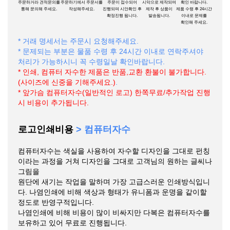
주문하거라 견적문의를
주문하기에서 주문서를
주문이 접수되어
시악으로 제작되며
확인 바랍니다.
통해 문의해 주세요.
작성해주세요.
진행되며 시안확인 후
제작 후 상품이
제품 수령 후 24시간
확정진행 됩니다.
발송됩니다.
이내로 문제를
확인해 주세요.
* 거래 명세서는 주문시 요청해주세요.
* 문제되는 부분은 물품 수령 후 24시간 이내로 연락주셔야
처리가 가능하시니 꼭 수령일날 확인바랍니다.
* 인쇄, 컴퓨터 자수한 제품은 반품,교환 환불이 불가합니다.
(사이즈에 신중을 기해주세요.)
.
* 앞가슴 컴퓨터자수(일반적인 로고) 한쪽무료/추가작업 진행
시 비용이 추가됩니다.
로고인쇄비용
> 컴퓨터자수
컴퓨터자수는 색실을 사용하여 자수할 디자인을 그대로 펀칭
이라는 과정을 거쳐 디자인을 그대로 고객님의 원하는 글씨나
그림을
원단에 새기는 작업을 말하며 가장 고급스러운 인쇄방식입니
다. 나염인쇄에 비해 색상과 형태가 유니폼과 운명을 같이할
정도로 반영구적입니다.
나염인쇄에 비해 비용이 많이 비싸지만 다복은 컴퓨터자수를
보유하고 있어 무료로 진행됩니다.