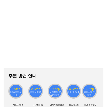
주문 방법 안내
1 Step
2 Step
3 Step
4 Step
5 Step
견적/주문하
주문서작성
시안확인 및
제작 및 발송
제품수령 및
기
결재확인
확인
제품 선택 후
주문확정 및
결재가 확인되면
촤종 확정된
제품 수령일날