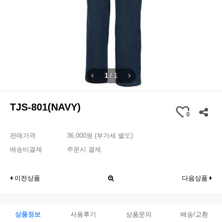
1
/
1
TJS-801(NAVY)
0
판매가격
36,000원 (부가세 별도)
배송비결제
주문시 결제
이전상품
다음상품
상품정보
사용후기
상품문의
배송/교환