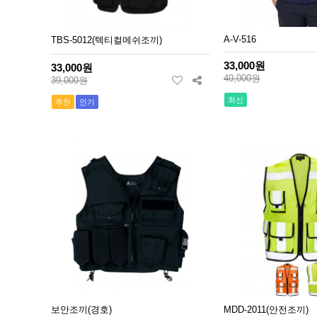
A-V-516
TBS-5012(텍티컬메쉬조끼)
33,000원
33,000원
40,000원
39,000원
최신
추천
인기
보안조끼(경호)
MDD-2011(안전조끼)