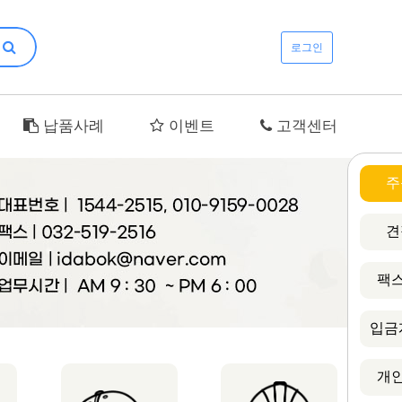
로그인
납품사례
이벤트
고객센터
주
견
팩스
입금
개인