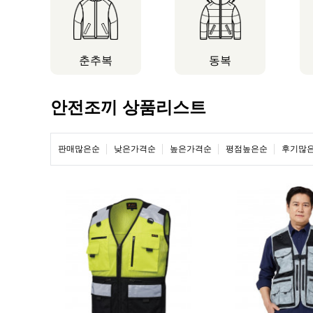
춘추복
동복
안전조끼 상품리스트
판매많은순
낮은가격순
높은가격순
평점높은순
후기많