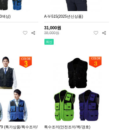
2(3색상)
A-V-515(2025년신상품)
31,000원
38,000원
최신
/779 (특가상품/특수조끼/
특수조끼(안전조끼/퀵/경호)