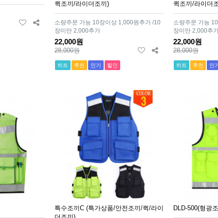
퀵조끼/라이더조끼)
퀵조끼/라이더조
소량주문 가능 10장이상 1,000원추가 /10
소량주문 가능 10
장미만 2,000추가
장미만 2,000추
22,000원
22,000원
28,000원
28,000원
히트
추천
인기
할인
히트
추천
인
특수조끼C (특가상품/안전조끼/퀵/라이
DLD-500(형광
더조끼)