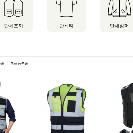
단체조끼
단체티
단체점퍼
은순
최근등록순