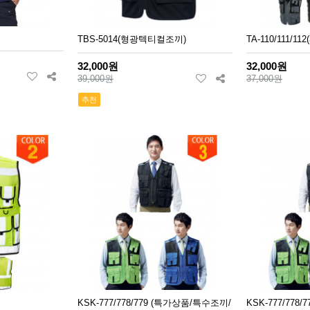
TBS-5014(형광텍티컬조끼)
TA-110/111/11
32,000원
32,000원
39,000원
37,000원
추천
KSK-777/778/779 (특가상품/특수조끼/
KSK-777/778