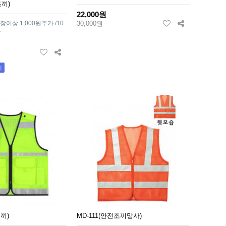
끼)
22,000원
장이상 1,000원추가 /10
30,000원
가
기
조끼)
MD-111(안전조끼망사)