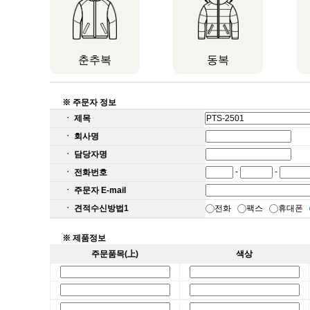
춘추복
동복
※ 주문자 정보
ㆍ 제목
ㆍ 회사명
ㆍ 담당자명
-
-
ㆍ 전화번호
ㆍ 주문자 E-mail
ㆍ 견적수신방법1
전화
팩스
휴대폰
※ 제품정보
주문품목(上)
색상