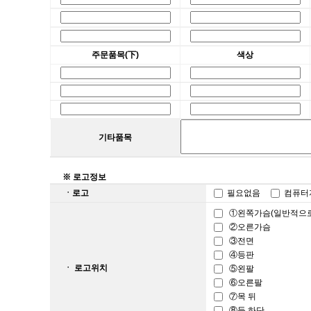
주문품목(下)
색상
기타품목
※ 로고정보
ㆍ로고
필요없음
컴퓨
①왼쪽가슴(일반적으로 
②오른가슴
③전면
④등판
ㆍ 로고위치
⑤왼팔
⑥오른팔
⑦목 뒤
⑧등 하단