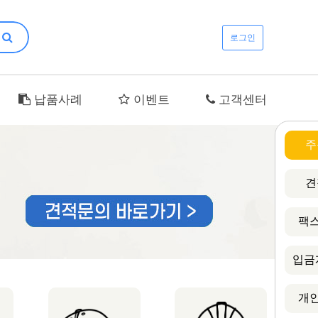
로그인
납품사례
이벤트
고객센터
주
견
팩스
입금
개인