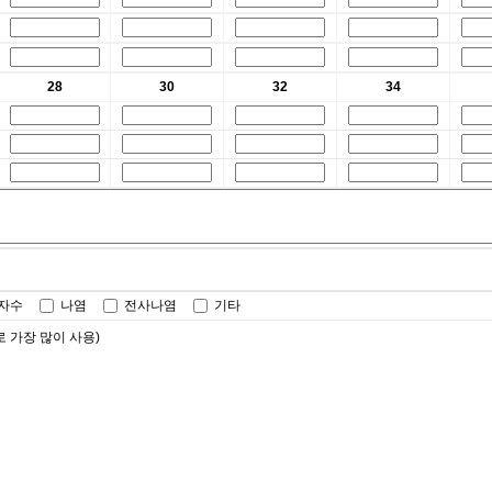
28
30
32
34
터자수
나염
전사나염
기타
가장 많이 사용)