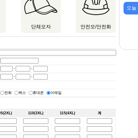
오늘
단체모자
안전모/안전화
-
-
-
-
전화
팩스
휴대폰
이메일
05(2XL)
110(3XL)
115(4XL)
계