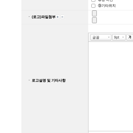
⑨기타위치
ㆍ (로고)파일첨부
ㆍ 로고설명 및 기타사항