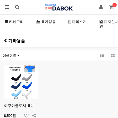
0
카테고리
특가상품
다복소개
디자인
안
기타용품
상품정렬
아쿠아쿨토시 특대
6,500원