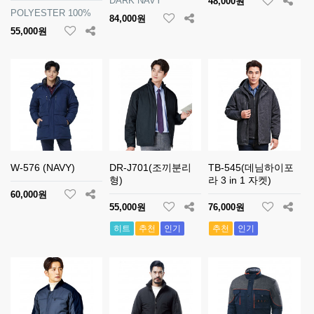
DARK NAVY
48,000원
POLYESTER 100%
84,000원
55,000원
W-576 (NAVY)
DR-J701(조끼분리
TB-545(데님하이포
형)
라 3 in 1 자켓)
60,000원
55,000원
76,000원
히트
추천
인기
추천
인기