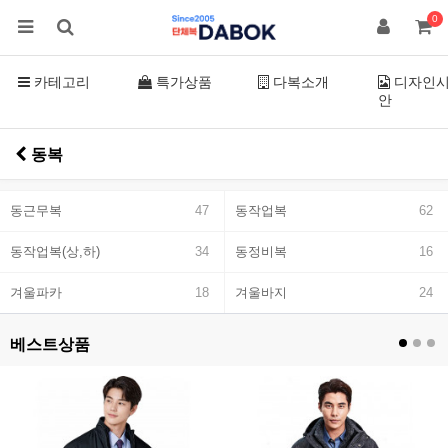
0
카테고리
특가상품
다복소개
디자인
안
동복
동근무복
47
동작업복
62
동작업복(상,하)
34
동정비복
16
겨울파카
18
겨울바지
24
베스트상품