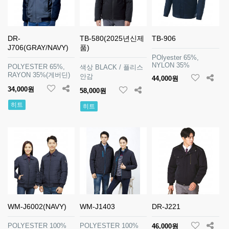
DR-
TB-580(2025년신제
TB-906
J706(GRAY/NAVY)
품)
POlyester 65%,
NYLON 35%
POLYESTER 65%,
색상 BLACK / 플리스
RAYON 35%(게버딘)
안감
44,000원
34,000원
58,000원
히트
히트
WM-J6002(NAVY)
WM-J1403
DR-J221
POLYESTER 100%
POLYESTER 100%
46,000원