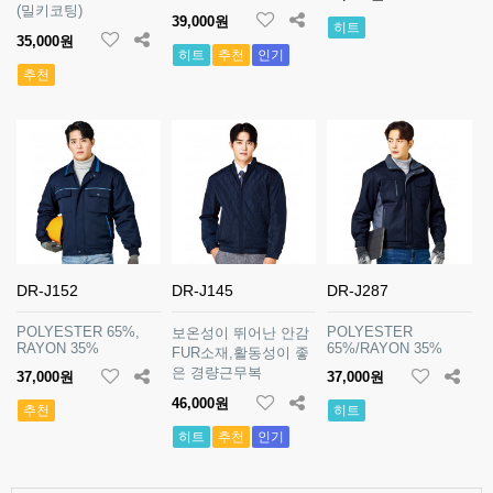
(밀키코팅)
39,000원
히트
35,000원
히트
추천
인기
추천
DR-J152
DR-J145
DR-J287
POLYESTER 65%,
POLYESTER
보온성이 뛰어난 안감
RAYON 35%
65%/RAYON 35%
FUR소재,활동성이 좋
은 경량근무복
37,000원
37,000원
46,000원
추천
히트
히트
추천
인기