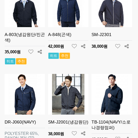
A-803(냉감원단/진곤
A-848(곤색)
SM-J2301
색)
42,000원
38,000원
35,000원
히트
추천
히트
추천
DR-J060(NAVY)
SM-J2001(냉감원단)
TB-1104(NAVY/소로
나경량점퍼)
POLYESTER 65%,
38,000원