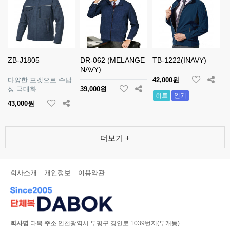
ZB-J1805
DR-062 (MELANGE
TB-1222(INAVY)
NAVY)
다양한 포켓으로 수납
42,000원
성 극대화
39,000원
히트
인기
43,000원
더보기 +
회사소개
개인정보
이용약관
회사명
다복
주소
인천광역시 부평구 경인로 1039번지(부개동)