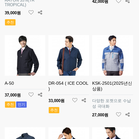
RAYON 35%(TR
42,000원
TROPICAL)
39,000원
추천
A-50
DR-054 ( ICE COOL
KSK-2501(2025년신
)
상품)
37,000원
33,000원
다양한 포켓으로 수납
추천
인기
성 극대화
추천
27,000원