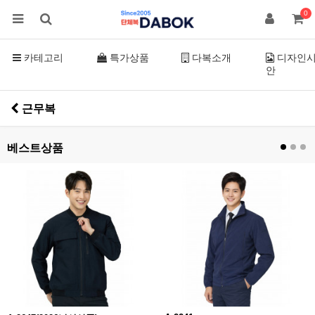
0
카테고리
특가상품
다복소개
디자인
안
근무복
베스트상품