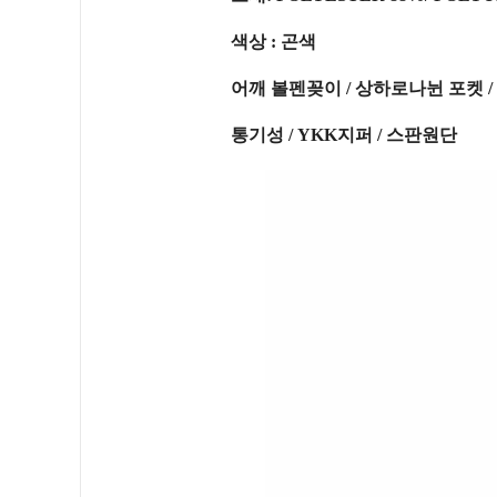
색상 : 곤색
어깨 볼펜꽂이 / 상하로나뉜 포켓 
통기성 / YKK지퍼 / 스판원단