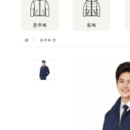
춘추복
동복
춘추복