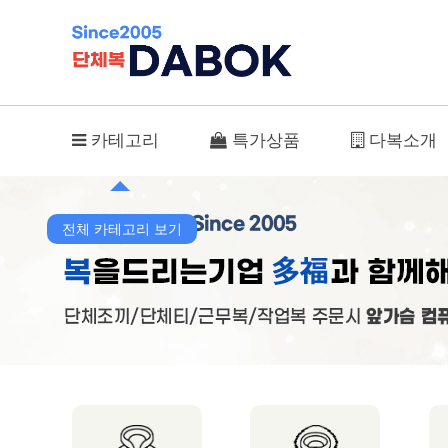
A-2241 > 춘추복
카테고리
특가상품
다복소개
전체 카테고리 보기