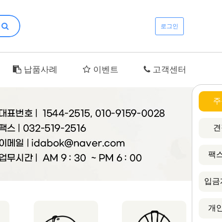
로그인
납품사례
이벤트
고객센터
주
견
팩스
입금
개인