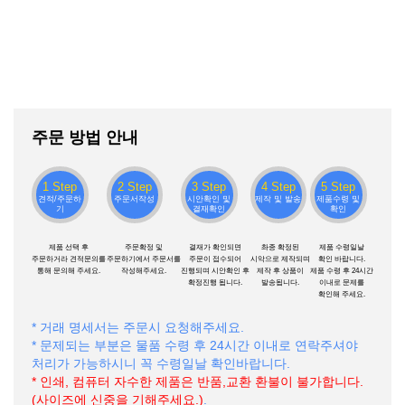
주문 방법 안내
1 Step
2 Step
3 Step
4 Step
5 Step
견적/주문하
주문서작성
시안확인 및
제작 및 발송
제품수령 및
기
결재확인
확인
제품 선택 후
주문확정 및
결재가 확인되면
촤종 확정된
제품 수령일날
주문하거라 견적문의를
주문하기에서 주문서를
주문이 접수되어
시악으로 제작되며
확인 바랍니다.
통해 문의해 주세요.
작성해주세요.
진행되며 시안확인 후
제작 후 상품이
제품 수령 후 24시간
확정진행 됩니다.
발송됩니다.
이내로 문제를
확인해 주세요.
* 거래 명세서는 주문시 요청해주세요.
* 문제되는 부분은 물품 수령 후 24시간 이내로 연락주셔야
처리가 가능하시니 꼭 수령일날 확인바랍니다.
* 인쇄, 컴퓨터 자수한 제품은 반품,교환 환불이 불가합니다.
(사이즈에 신중을 기해주세요.)
.