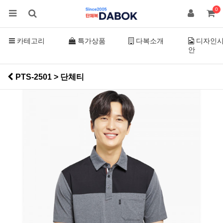
0
카테고리
특가상품
다복소개
디자인
안
PTS-2501 > 단체티