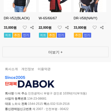
DR-V52(BLACK)
W-65/66/67
DR-V58(NAVY)
33,000원
22,000원
33,000원
히트
추천
인기
히트
추천
인기
추천
인기
더보기 +
회사소개
개인정보
이용약관
회사명
다복
주소
인천광역시 부평구 경인로 1039번지(부개동)
사업자 등록번호
134-23-08681
대표
노화숙
전화
1544-2515
팩스
032-519-2516
통신판매업신고번호
제 2007 - 인천부평 - 00422