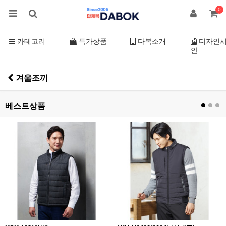
0
카테고리
특가상품
다복소개
디자인
안
겨울조끼
베스트상품