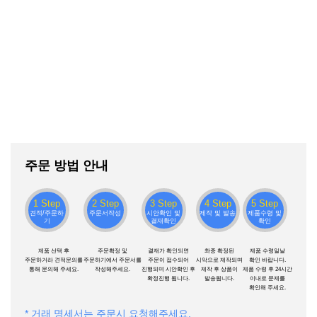
주문 방법 안내
1 Step
2 Step
3 Step
4 Step
5 Step
견적/주문하
주문서작성
시안확인 및
제작 및 발송
제품수령 및
기
결재확인
확인
제품 선택 후
주문확정 및
결재가 확인되면
촤종 확정된
제품 수령일날
주문하거라 견적문의를
주문하기에서 주문서를
주문이 접수되어
시악으로 제작되며
확인 바랍니다.
통해 문의해 주세요.
작성해주세요.
진행되며 시안확인 후
제작 후 상품이
제품 수령 후 24시간
확정진행 됩니다.
발송됩니다.
이내로 문제를
확인해 주세요.
* 거래 명세서는 주문시 요청해주세요.