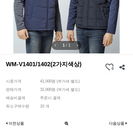
1
/
1
WM-V1401/1402(2가지색상)
0
시중가격
41,000원 (부가세 별도)
판매가격
32,000원 (부가세 별도)
배송비결제
주문시 결제
최소구매수량
10 개
이전상품
다음상품