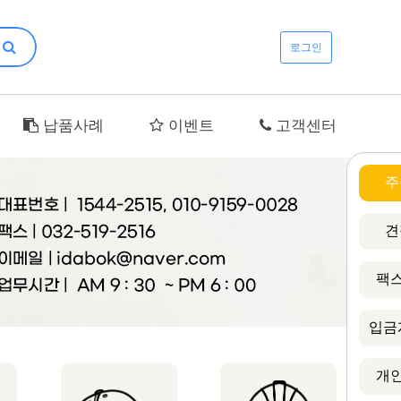
로그인
납품사례
이벤트
고객센터
주
견
팩스
입금
개인