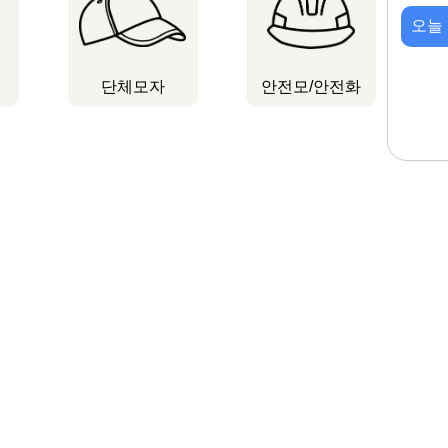
오늘
단체모자
안전모/안전화