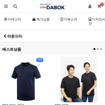
0
카테고리
특가상품
다복소개
디자인
안
라운드티
베스트상품