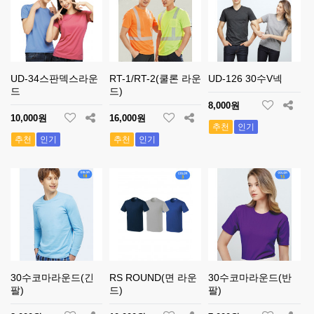
UD-34스판덱스라운
RT-1/RT-2(쿨론 라운
UD-126 30수V넥
드
드)
8,000원
10,000원
16,000원
추천
인기
추천
인기
추천
인기
30수코마라운드(긴
RS ROUND(면 라운
30수코마라운드(반
팔)
드)
팔)