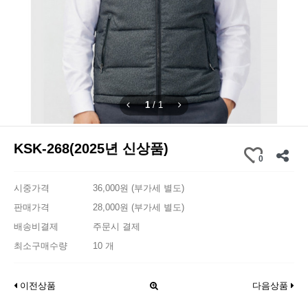
1
/
1
KSK-268(2025년 신상품)
0
시중가격
36,000원 (부가세 별도)
판매가격
28,000원 (부가세 별도)
배송비결제
주문시 결제
최소구매수량
10 개
이전상품
다음상품