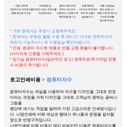
제품 선택 후
주문확정 및
결재가 확인되면
촤종 확정된
제품 수령일날
주문하거라 견적문의를
주문하기에서 주문서를
주문이 접수되어
시악으로 제작되며
확인 바랍니다.
통해 문의해 주세요.
작성해주세요.
진행되며 시안확인 후
제작 후 상품이
제품 수령 후 24시간
확정진행 됩니다.
발송됩니다.
이내로 문제를
확인해 주세요.
* 거래 명세서는 주문시 요청해주세요.
* 문제되는 부분은 물품 수령 후 24시간 이내로 연락주셔야
처리가 가능하시니 꼭 수령일날 확인바랍니다.
* 인쇄, 컴퓨터 자수한 제품은 반품,교환 환불이 불가합니다.
(사이즈에 신중을 기해주세요.)
.
* 앞가슴 컴퓨터자수(일반적인 로고) 한쪽무료/추가작업 진행
시 비용이 추가됩니다.
로고인쇄비용
> 컴퓨터자수
컴퓨터자수는 색실을 사용하여 자수할 디자인을 그대로 펀칭
이라는 과정을 거쳐 디자인을 그대로 고객님의 원하는 글씨나
그림을
원단에 새기는 작업을 말하며 가장 고급스러운 인쇄방식입니
다. 나염인쇄에 비해 색상과 형태가 유니폼과 운명을 같이할
정도로 반영구적입니다.
나염인쇄에 비해 비용이 많이 비싸지만 다복은 컴퓨터자수를