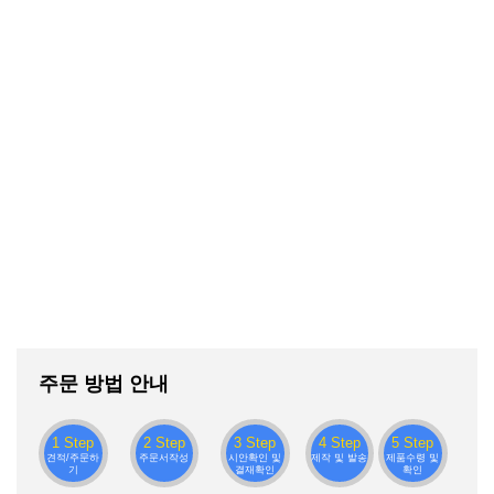
주문 방법 안내
1 Step
2 Step
3 Step
4 Step
5 Step
견적/주문하
주문서작성
시안확인 및
제작 및 발송
제품수령 및
기
결재확인
확인