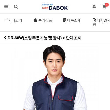
0
카테고리
특가상품
다복소개
디자인
안
DR-60W(소량주문가능/등망사) > 단체조끼