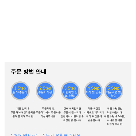
주문 방법 안내
1 Step
2 Step
3 Step
4 Step
5 Step
견적/주문하
주문서작성
시안확인 및
제작 및 발송
제품수령 및
기
결재확인
확인
제품 선택 후
주문확정 및
결재가 확인되면
촤종 확정된
제품 수령일날
주문하거라 견적문의를
주문하기에서 주문서를
주문이 접수되어
시악으로 제작되며
확인 바랍니다.
통해 문의해 주세요.
작성해주세요.
진행되며 시안확인 후
제작 후 상품이
제품 수령 후 24시간
확정진행 됩니다.
발송됩니다.
이내로 문제를
확인해 주세요.
* 거래 명세서는 주문시 요청해주세요.