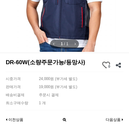
1
/
1
DR-60W(소량주문가능/등망사)
0
시중가격
24,000원 (부가세 별도)
판매가격
19,000원 (부가세 별도)
배송비결제
주문시 결제
최소구매수량
1 개
이전상품
다음상품