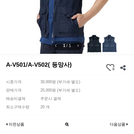
1
/
1
A-V501/A-V502( 등망사)
0
시중가격
30,000원 (부가세 별도)
판매가격
25,000원 (부가세 별도)
배송비결제
주문시 결제
최소구매수량
20 개
이전상품
다음상품