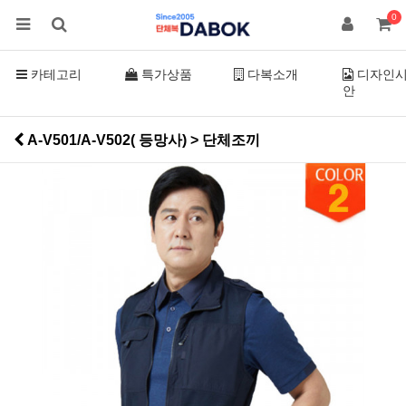
0
카테고리
특가상품
다복소개
디자인
안
A-V501/A-V502( 등망사) > 단체조끼