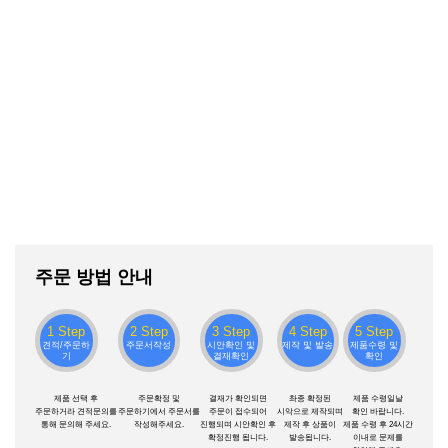
주문 방법 안내
1 Step
2 Step
3 Step
4 Step
5 Step
견적/주문하
주문서작성
시안확인 및
제작 및 발송
제품수령 및
기
결재확인
확인
제품 선택 후
주문확정 및
결재가 확인되면
촤종 확정된
제품 수령일날
주문하거라 견적문의를
주문하기에서 주문서를
주문이 접수되어
시악으로 제작되며
확인 바랍니다.
통해 문의해 주세요.
작성해주세요.
진행되며 시안확인 후
제작 후 상품이
제품 수령 후 24시간
확정진행 됩니다.
발송됩니다.
이내로 문제를