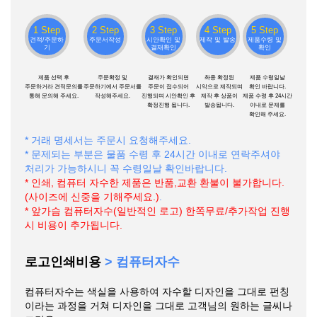
1 Step
2 Step
3 Step
4 Step
5 Step
견적/주문하
주문서작성
시안확인 및
제작 및 발송
제품수령 및
기
결재확인
확인
제품 선택 후
주문확정 및
결재가 확인되면
촤종 확정된
제품 수령일날
주문하거라 견적문의를
주문하기에서 주문서를
주문이 접수되어
시악으로 제작되며
확인 바랍니다.
통해 문의해 주세요.
작성해주세요.
진행되며 시안확인 후
제작 후 상품이
제품 수령 후 24시간
확정진행 됩니다.
발송됩니다.
이내로 문제를
확인해 주세요.
* 거래 명세서는 주문시 요청해주세요.
* 문제되는 부분은 물품 수령 후 24시간 이내로 연락주셔야
처리가 가능하시니 꼭 수령일날 확인바랍니다.
* 인쇄, 컴퓨터 자수한 제품은 반품,교환 환불이 불가합니다.
(사이즈에 신중을 기해주세요.)
.
* 앞가슴 컴퓨터자수(일반적인 로고) 한쪽무료/추가작업 진행
시 비용이 추가됩니다.
로고인쇄비용
> 컴퓨터자수
컴퓨터자수는 색실을 사용하여 자수할 디자인을 그대로 펀칭
이라는 과정을 거쳐 디자인을 그대로 고객님의 원하는 글씨나