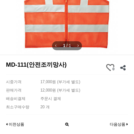
1
/
1
MD-111(안전조끼망사)
0
시중가격
17,000원 (부가세 별도)
판매가격
12,000원 (부가세 별도)
배송비결제
주문시 결제
최소구매수량
20 개
이전상품
다음상품