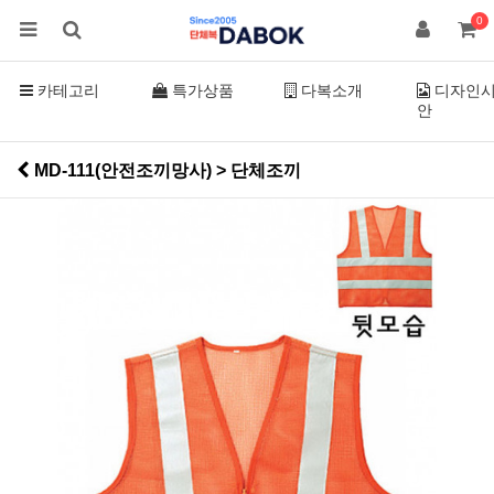
0
카테고리
특가상품
다복소개
디자인
안
MD-111(안전조끼망사) > 단체조끼