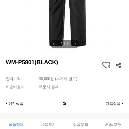
1
/
1
WM-P5801(BLACK)
0
판매가격
35,000원 (부가세 별도)
배송비결제
주문시 결제
이전상품
다음상품
상품정보
사용후기
상품문의
배송/교환