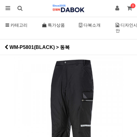
0
카테고리
특가상품
다복소개
디자인
안
WM-P5801(BLACK) > 동복