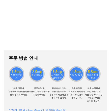
주문 방법 안내
1 Step
2 Step
3 Step
4 Step
5 Step
견적/주문하
주문서작성
시안확인 및
제작 및 발송
제품수령 및
기
결재확인
확인
제품 선택 후
주문확정 및
결재가 확인되면
촤종 확정된
제품 수령일날
주문하거라 견적문의를
주문하기에서 주문서를
주문이 접수되어
시악으로 제작되며
확인 바랍니다.
통해 문의해 주세요.
작성해주세요.
진행되며 시안확인 후
제작 후 상품이
제품 수령 후 24시간
확정진행 됩니다.
발송됩니다.
이내로 문제를
확인해 주세요.
* 거래 명세서는 주문시 요청해주세요.