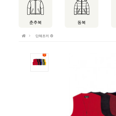
춘추복
동복
단체조끼