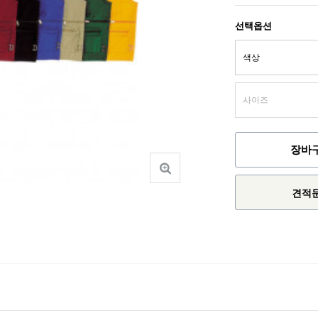
선택옵션
장바
견적