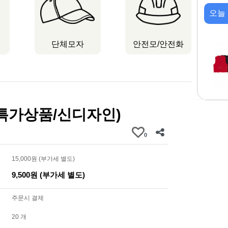
오늘
단체모자
안전모/안전화
 (특가상품/신디자인)
0
15,000원 (부가세 별도)
9,500원 (부가세 별도)
주문시 결제
20 개