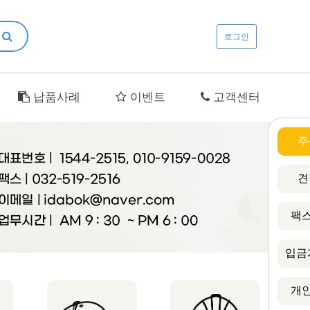
로그인
납품사례
이벤트
고객센터
주
견
팩스
입금
개인