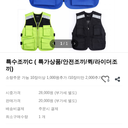
1
/
1
특수조끼C ( 특가상품/안전조끼/퀵/라이더조
끼)
소량주문 가능 10장이상 1,000원추가 /10장미만 2,000추가
0
시중가격
28,000원 (부가세 별도)
판매가격
20,000원 (부가세 별도)
배송비결제
주문시 결제
최소구매수량
1 개