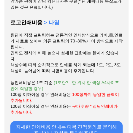
앞가슴 펀칭비 장당 컴퓨터자수 무료(* 단 캐릭터등 복잡도가
있는 것은 유료입니다.)
로고인쇄비용
> 나염
원단에 직접 프린팅하는 전통적인 인쇄방식으로 라바,좁,안료
가 재료로 쓰이며 의류 프린팅의 70~80%가 이 방식으로 제작
됩니다.
견뢰도 전사에 비해 높으나 섬세한 표한에는 한계가 있습니
다.
색상수에 따라 순차적으로 인쇄를 하게 되는데 1도, 2도, 3도
색상이 늘어남에 따라 나염비용이 추가됩니다.
등인쇄비용은 1도 기준
(1도란? : 한 위치 한 색상 A4사이즈
안에 작업할 경우)
100장 이하이실 경우 인쇄비용은
100장까지 동일한 금액이
추가됩니다.
100장 이상이실 경우 인쇄비용은
구매수량 * 장당인쇄비가
추가됩니다.
자세한 인쇄비용 안내는 다복 견적문의로 문의해