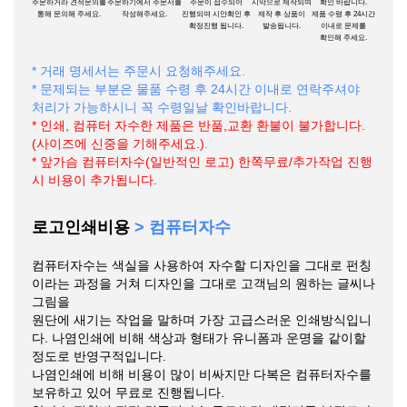
주문하거라 견적문의를
주문하기에서 주문서를
주문이 접수되어
시악으로 제작되며
확인 바랍니다.
통해 문의해 주세요.
작성해주세요.
진행되며 시안확인 후
제작 후 상품이
제품 수령 후 24시간
확정진행 됩니다.
발송됩니다.
이내로 문제를
확인해 주세요.
* 거래 명세서는 주문시 요청해주세요.
* 문제되는 부분은 물품 수령 후 24시간 이내로 연락주셔야
처리가 가능하시니 꼭 수령일날 확인바랍니다.
* 인쇄, 컴퓨터 자수한 제품은 반품,교환 환불이 불가합니다.
(사이즈에 신중을 기해주세요.)
.
* 앞가슴 컴퓨터자수(일반적인 로고) 한쪽무료/추가작업 진행
시 비용이 추가됩니다.
로고인쇄비용
> 컴퓨터자수
컴퓨터자수는 색실을 사용하여 자수할 디자인을 그대로 펀칭
이라는 과정을 거쳐 디자인을 그대로 고객님의 원하는 글씨나
그림을
원단에 새기는 작업을 말하며 가장 고급스러운 인쇄방식입니
다. 나염인쇄에 비해 색상과 형태가 유니폼과 운명을 같이할
정도로 반영구적입니다.
나염인쇄에 비해 비용이 많이 비싸지만 다복은 컴퓨터자수를
보유하고 있어 무료로 진행됩니다.