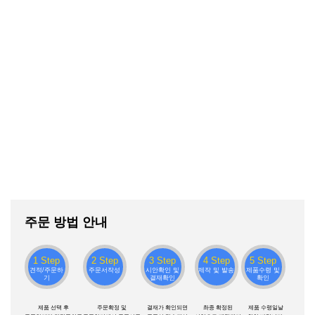
주문 방법 안내
1 Step
2 Step
3 Step
4 Step
5 Step
견적/주문하
주문서작성
시안확인 및
제작 및 발송
제품수령 및
기
결재확인
확인
제품 선택 후
주문확정 및
결재가 확인되면
촤종 확정된
제품 수령일날