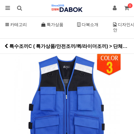
0
카테고리
특가상품
다복소개
디자인
안
특수조끼C ( 특가상품/안전조끼/퀵/라이더조끼) > 단체조끼