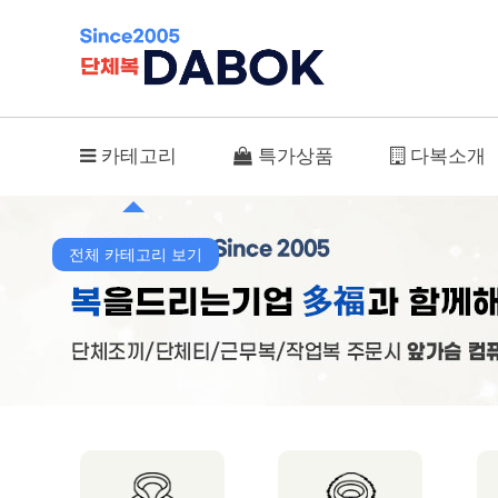
DR-HW/W(등산바지) > 동복
카테고리
특가상품
다복소개
전체 카테고리 보기