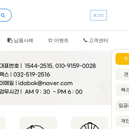
로그인
납품사례
이벤트
고객센터
주
견
팩스
입금
개인