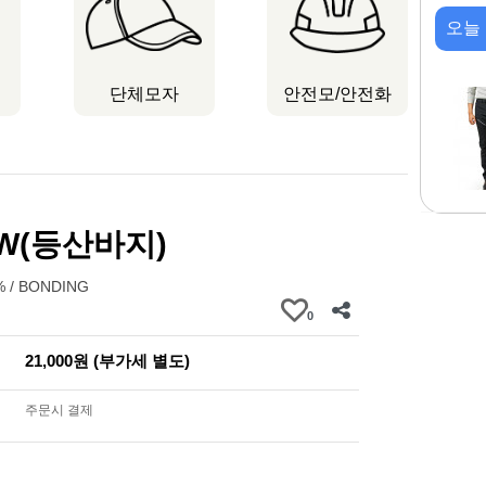
오늘
단체모자
안전모/안전화
/W(등산바지)
 / BONDING
0
21,000원 (부가세 별도)
주문시 결제