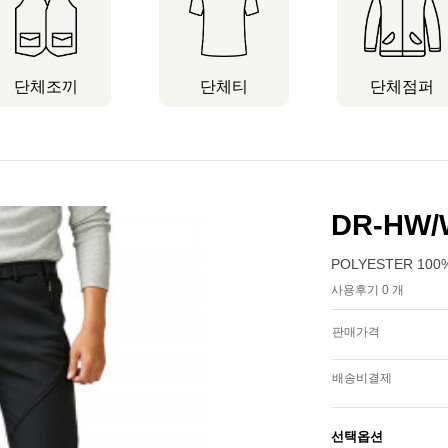
단체조끼
단체티
단체점퍼
DR-HW
POLYESTER 100%
사용후기 0 개
판매가격
배송비결제
선택옵션