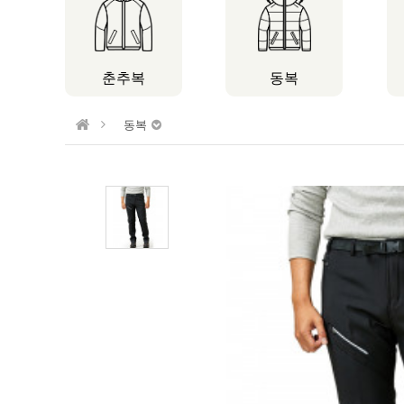
춘추복
동복
동복