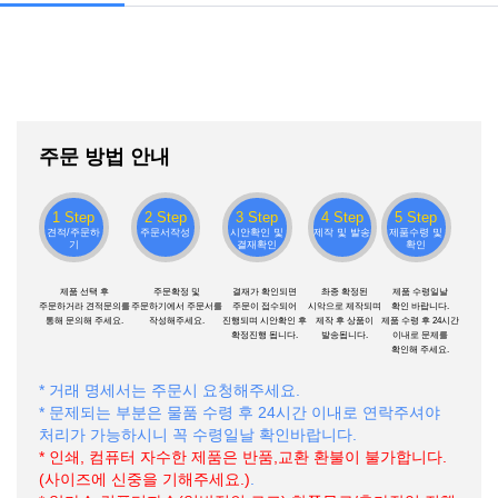
주문 방법 안내
1 Step
2 Step
3 Step
4 Step
5 Step
견적/주문하
주문서작성
시안확인 및
제작 및 발송
제품수령 및
기
결재확인
확인
제품 선택 후
주문확정 및
결재가 확인되면
촤종 확정된
제품 수령일날
주문하거라 견적문의를
주문하기에서 주문서를
주문이 접수되어
시악으로 제작되며
확인 바랍니다.
통해 문의해 주세요.
작성해주세요.
진행되며 시안확인 후
제작 후 상품이
제품 수령 후 24시간
확정진행 됩니다.
발송됩니다.
이내로 문제를
확인해 주세요.
* 거래 명세서는 주문시 요청해주세요.
* 문제되는 부분은 물품 수령 후 24시간 이내로 연락주셔야
처리가 가능하시니 꼭 수령일날 확인바랍니다.
* 인쇄, 컴퓨터 자수한 제품은 반품,교환 환불이 불가합니다.
(사이즈에 신중을 기해주세요.)
.