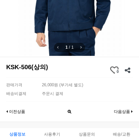
1
/
1
KSK-506(상의)
0
판매가격
26,000원 (부가세 별도)
배송비결제
주문시 결제
이전상품
다음상품
상품정보
사용후기
상품문의
배송/교환