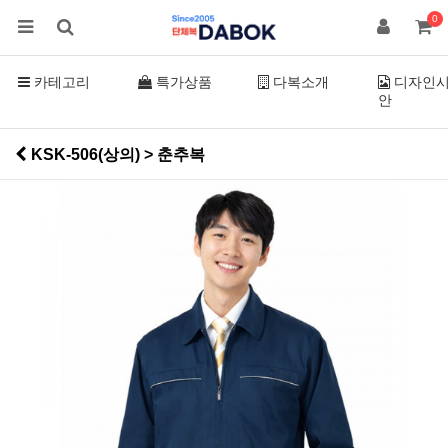
0
카테고리
특가상품
다복소개
디자인
안
KSK-506(상의) > 춘추복