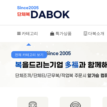
TBS-5211(에어닷여름자켓/2026년신상품) > 춘추복
카테고리
특가상품
다복소개
전체 카테고리 보기