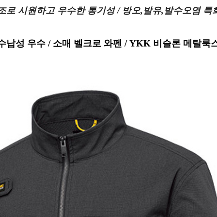
조로 시원하고 우수한 통기성 / 방오,발유,발수오염 특
수납성 우수 / 소매 벨크로 와펜 / YKK 비슬론 메탈