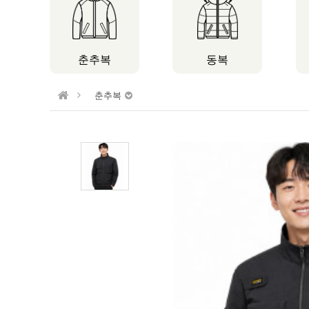
춘추복
동복
춘추복