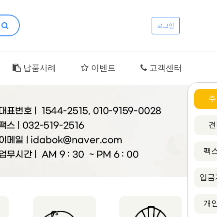
로그인
납품사례
이벤트
고객센터
주
견
팩스
입금
개인