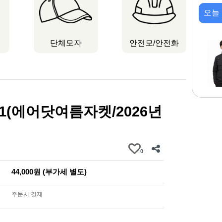
오늘
단체모자
안전모/안전화
211(에어닷여름자켓/2026년
0
44,000원 (부가세 별도)
주문시 결제