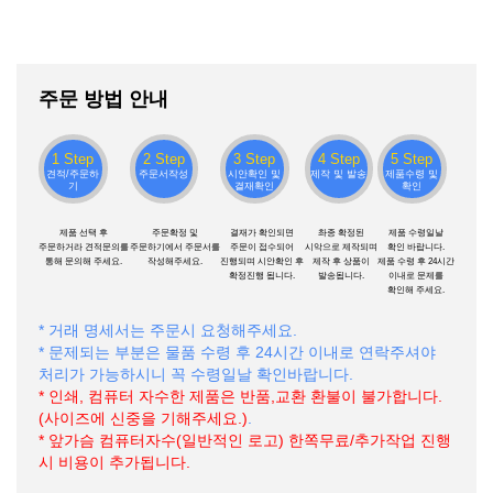
주문 방법 안내
1 Step
2 Step
3 Step
4 Step
5 Step
견적/주문하
주문서작성
시안확인 및
제작 및 발송
제품수령 및
기
결재확인
확인
제품 선택 후
주문확정 및
결재가 확인되면
촤종 확정된
제품 수령일날
주문하거라 견적문의를
주문하기에서 주문서를
주문이 접수되어
시악으로 제작되며
확인 바랍니다.
통해 문의해 주세요.
작성해주세요.
진행되며 시안확인 후
제작 후 상품이
제품 수령 후 24시간
확정진행 됩니다.
발송됩니다.
이내로 문제를
확인해 주세요.
* 거래 명세서는 주문시 요청해주세요.
* 문제되는 부분은 물품 수령 후 24시간 이내로 연락주셔야
처리가 가능하시니 꼭 수령일날 확인바랍니다.
* 인쇄, 컴퓨터 자수한 제품은 반품,교환 환불이 불가합니다.
(사이즈에 신중을 기해주세요.)
.
* 앞가슴 컴퓨터자수(일반적인 로고) 한쪽무료/추가작업 진행
시 비용이 추가됩니다.