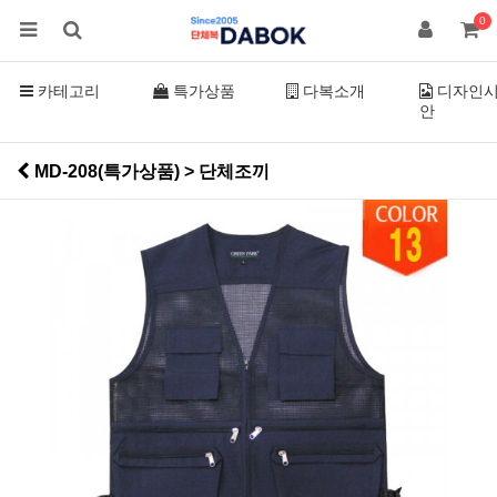
0
카테고리
특가상품
다복소개
디자인
안
MD-208(특가상품) > 단체조끼