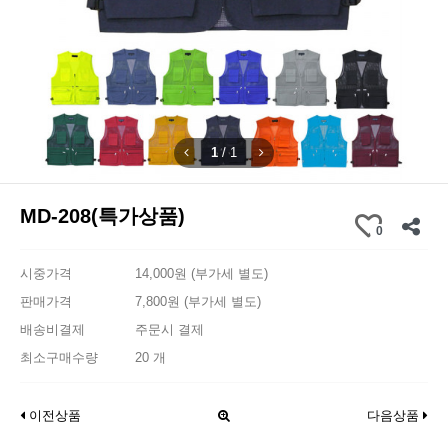
1
/
1
MD-208(특가상품)
0
시중가격
14,000원 (부가세 별도)
판매가격
7,800원 (부가세 별도)
배송비결제
주문시 결제
최소구매수량
20 개
이전상품
다음상품