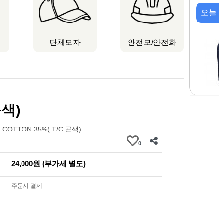
오늘
단체모자
안전모/안전화
곤색)
 COTTON 35%( T/C 곤색)
0
24,000원 (부가세 별도)
주문시 결제