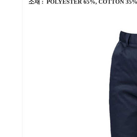
소재 :
POLYESTER 65%, COTTON 35%