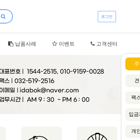
로그인
납품사례
이벤트
고객센터
주
견
팩스
입금
개인