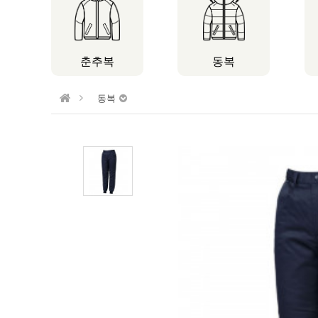
춘추복
동복
동복