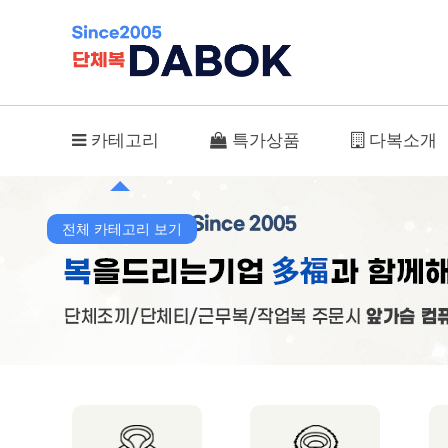
TB-31(곤색) > 동복
카테고리
특가상품
다복소개
전체 카테고리 보기