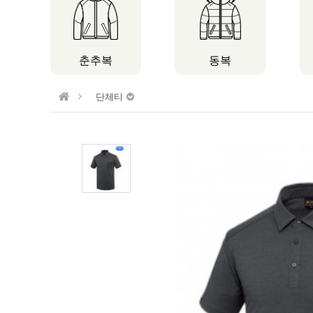
춘추복
동복
단체티