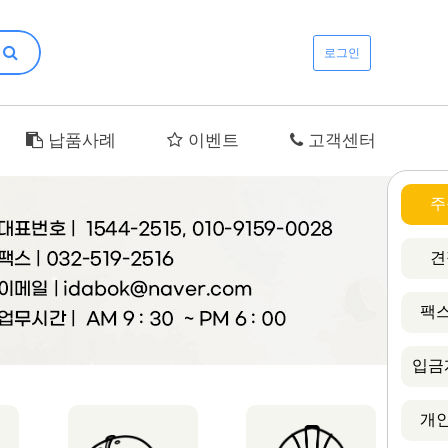
로그인
납품사례
이벤트
고객센터
주
견
팩스
입금
개인