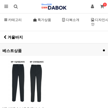
0
카테고리
특가상품
다복소개
디자인
안
겨울바지
베스트상품