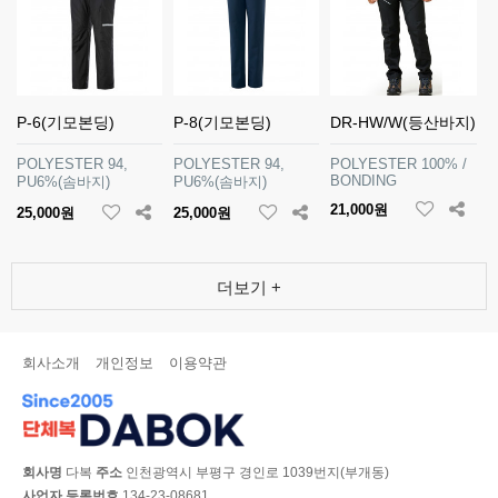
P-6(기모본딩)
P-8(기모본딩)
DR-HW/W(등산바지)
POLYESTER 94,
POLYESTER 94,
POLYESTER 100% /
BONDING
PU6%(솜바지)
PU6%(솜바지)
21,000원
25,000원
25,000원
더보기 +
회사소개
개인정보
이용약관
회사명
다복
주소
인천광역시 부평구 경인로 1039번지(부개동)
사업자 등록번호
134-23-08681