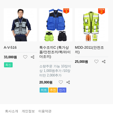
A-V-516
특수조끼C (특가상
MDD-2011(안전조
품/안전조끼/퀵/라이
끼)
더조끼)
33,000원
25,000원
최신
소량주문 가능 10장이
상 1,000원추가 /10장
미만 2,000추가
20,000원
히트
추천
인기
회사소개
개인정보
이용약관