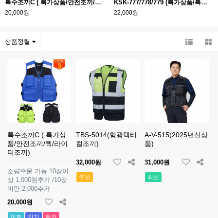
특수조끼C ( 특가상품/안전조끼/퀵/라이더조끼)
KSK-777/778/779 (특가상품/특수조끼/퀵조끼/라이더조끼)
20,000원
22,000원
상품정렬
특수조끼C ( 특가상
TBS-5014(형광텍티
A-V-515(2025년신상
품/안전조끼/퀵/라이
컬조끼)
품)
더조끼)
32,000원
31,000원
소량주문 가능 10장이
추천
최신
상 1,000원추가 /10장
미만 2,000추가
20,000원
히트
인기
할인